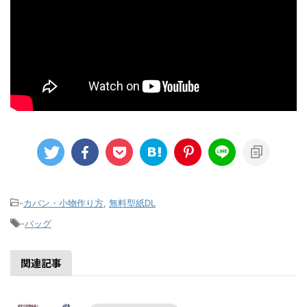
-
カバン・小物作り方
,
無料型紙DL
-
バッグ
関連記事