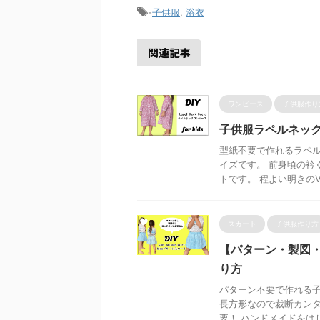
-
子供服
,
浴衣
関連記事
ワンピース
子供服作り
子供服ラペルネッ
型紙不要で作れるラペル
イズです。 前身頃の衿
トです。 程よい明きのVネ
スカート
子供服作り方
【パターン・製図
り方
パターン不要で作れる子
長方形なので裁断カンタ
要！ ハンドメイドをはじ