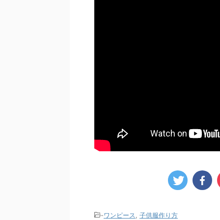
-
ワンピース
,
子供服作り方