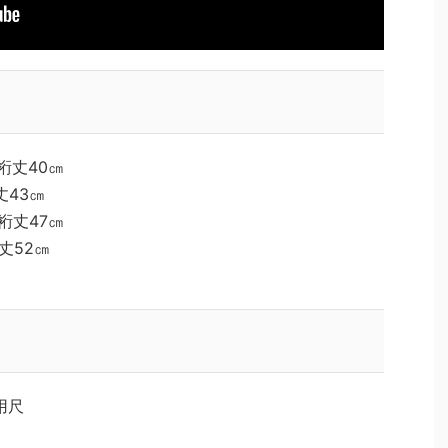
/裄丈40㎝
丈43㎝
/裄丈47㎝
丈52㎝
要用尺