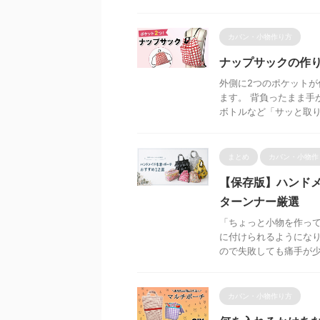
カバン・小物作り方
ナップサックの作
外側に2つのポケット
ます。 背負ったまま手
ボトルなど「サッと取り出
まとめ
カバン・小物作
【保存版】ハンドメ
ターンナー厳選
「ちょっと小物を作っ
に付けられるようになり
ので失敗しても痛手が少な
カバン・小物作り方